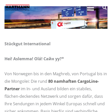
Zum
Inhalt
springen
Stückgut International
Hei! Aslemma! Olá! Сайн уу?*
Von Norwegen bis in den Maghreb, von Portugal bis in
die Mongolei: Die rund
80 namhaften CargoLine-
Partner
im In- und Ausland bilden ein stabiles,
flächen-deckendes Netzwerk und sorgen dafür, dass
Ihre Sendungen in jedem Winkel Europas schnell und
sicher ankommen. Basis hierfür sind verbindliche